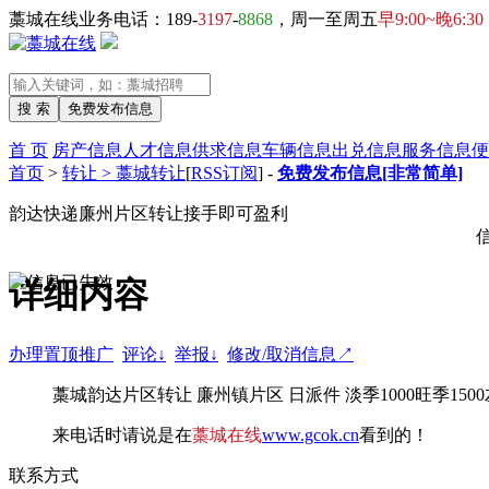
藁城在线业务电话：189-
3197
-
8868
，周一至周五
早9:00~晚6:30
首 页
房产信息
人才信息
供求信息
车辆信息
出兑信息
服务信息
便
首页
>
转让 > 藁城转让
[
RSS订阅
] -
免费发布信息[非常简单]
韵达快递廉州片区转让接手即可盈利
详细内容
办理置顶推广
评论↓
举报↓
修改/取消信息↗
藁城韵达片区转让 廉州镇片区 日派件 淡季1000旺季1500左
来电话时请说是在
藁城在线
www.gcok.cn
看到的！
联系方式