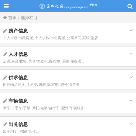
首页
选择栏目
房产信息
个人求租/出租房屋, 个人求购/出售房屋, 公寓单间/宾馆/旅店...
人才信息
店员/前台/收银, 美容/美发/化妆/按摩, 厨师/服务员...
供求信息
闲置物品置换, 手机/数码/电脑/家电, 靓号/卡票券...
车辆信息
新车/二手车/手续, 摩托/电动/自行车, 配件/车辆服务...
出兑信息
出兑/转让, 招商/合作...