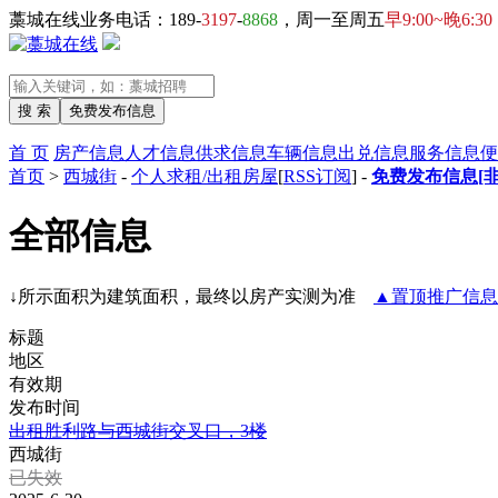
藁城在线业务电话：189-
3197
-
8868
，周一至周五
早9:00~晚6:30
首 页
房产信息
人才信息
供求信息
车辆信息
出兑信息
服务信息
便
首页
>
西城街
-
个人求租/出租房屋
[
RSS订阅
] -
免费发布信息[非
全部信息
↓所示面积为建筑面积，最终以房产实测为准
▲置顶推广信息
标题
地区
有效期
发布时间
出租胜利路与西城街交叉口，3楼
西城街
已失效