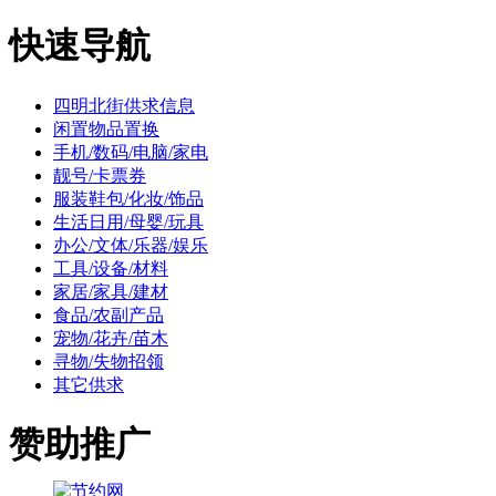
快速导航
四明北街供求信息
闲置物品置换
手机/数码/电脑/家电
靓号/卡票券
服装鞋包/化妆/饰品
生活日用/母婴/玩具
办公/文体/乐器/娱乐
工具/设备/材料
家居/家具/建材
食品/农副产品
宠物/花卉/苗木
寻物/失物招领
其它供求
赞助推广