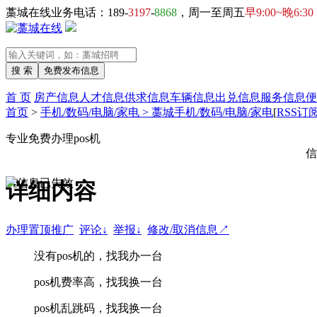
藁城在线业务电话：189-
3197
-
8868
，周一至周五
早9:00~晚6:30
首 页
房产信息
人才信息
供求信息
车辆信息
出兑信息
服务信息
便
首页
>
手机/数码/电脑/家电 > 藁城手机/数码/电脑/家电
[
RSS订
专业免费办理pos机
信
详细内容
办理置顶推广
评论↓
举报↓
修改/取消信息↗
没有pos机的，找我办一台
pos机费率高，找我换一台
pos机乱跳码，找我换一台