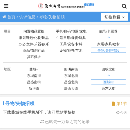
首页
供求信息
寻物/失物招领
切换栏目
栏目
闲置物品置换
手机/数码/电脑/家电
靓号/卡票券
服装鞋包/化妆/饰品
生活日用/母婴/玩具
办公/文体/乐器/娱乐
工具/设备/材料
家居/家具/建材
食品/农副产品
宠物/花卉/苗木
寻物/失物招领
其它供求
地区
藁城
四明南街
四明北街
东城南街
东城北街
昌盛南街
昌盛北街
西城街
新华街
廉西大街
廉东大街
寻物/失物招领
1
第
节
下载藁城在线手机APP，访问网站更快捷
今天
已略去一万条之前的记录