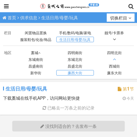
首页
供求信息
生活日用/母婴/玩具
切换栏目
栏目
闲置物品置换
手机/数码/电脑/家电
靓号/卡票券
服装鞋包/化妆/饰品
生活日用/母婴/玩具
办公/文体/乐器/娱乐
工具/设备/材料
家居/家具/建材
地区
藁城
四明南街
四明北街
食品/农副产品
宠物/花卉/苗木
寻物/失物招领
东城南街
东城北街
其它供求
昌盛南街
昌盛北街
西城街
新华街
廉西大街
廉东大街
生活日用/母婴/玩具
1
第
节
下载藁城在线手机APP，访问网站更快捷
今天
已略去一万条之前的记录
没找到适合的？去发布一条