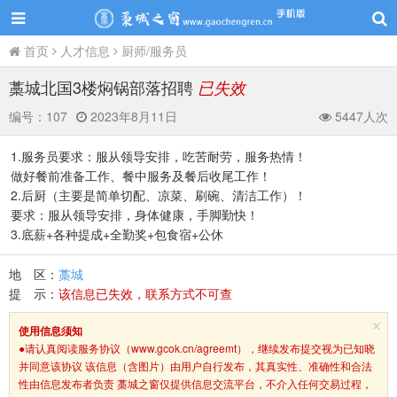
首页
人才信息
厨师/服务员
藁城北国3楼焖锅部落招聘
已失效
编号：
107
2023年8月11日
5447人次
1.服务员要求：服从领导安排，吃苦耐劳，服务热情！
做好餐前准备工作、餐中服务及餐后收尾工作！
2.后厨（主要是简单切配、凉菜、刷碗、清洁工作）！
要求：服从领导安排，身体健康，手脚勤快！
3.底薪+各种提成+全勤奖+包食宿+公休
地 区：
藁城
提 示：
该信息已失效，联系方式不可查
×
使用信息须知
●请认真阅读服务协议（www.gcok.cn/agreemt），继续发布提交视为已知晓
并同意该协议 该信息（含图片）由用户自行发布，其真实性、准确性和合法
性由信息发布者负责 藁城之窗仅提供信息交流平台，不介入任何交易过程，