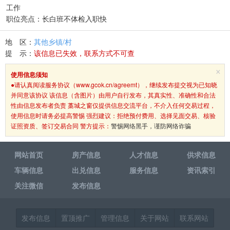
工作
职位亮点：长白班不体检入职快
地 区：
其他乡镇/村
提 示：
该信息已失效，联系方式不可查
×
使用信息须知
●请认真阅读服务协议（www.gcok.cn/agreemt），继续发布提交视为已知晓
并同意该协议 该信息（含图片）由用户自行发布，其真实性、准确性和合法
性由信息发布者负责 藁城之窗仅提供信息交流平台，不介入任何交易过程，
使用信息时请务必提高警惕 强烈建议：拒绝预付费用、选择见面交易、核验
证照资质、签订交易合同 警方提示：
警惕网络黑手，谨防网络诈骗
网站首页
房产信息
人才信息
供求信息
车辆信息
出兑信息
服务信息
资讯索引
关注微信
发布信息
发布信息
置顶推广
管理信息
关于网站
联系网站