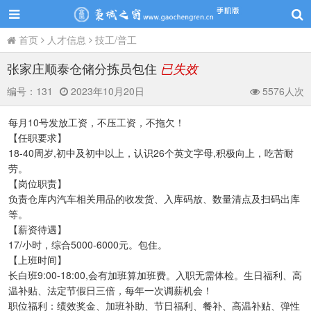
首页
人才信息
技工/普工
张家庄顺泰仓储分拣员包住
已失效
编号：
131
2023年10月20日
5576人次
每月10号发放工资，不压工资，不拖欠！
【任职要求】
18-40周岁,初中及初中以上，认识26个英文字母,积极向上，吃苦耐
劳。
【岗位职责】
负责仓库内汽车相关用品的收发货、入库码放、数量清点及扫码出库
等。
【薪资待遇】
17/小时，综合5000-6000元。包住。
【上班时间】
长白班9:00-18:00,会有加班算加班费。入职无需体检。生日福利、高
温补贴、法定节假日三倍，每年一次调薪机会！
职位福利：绩效奖金、加班补助、节日福利、餐补、高温补贴、弹性