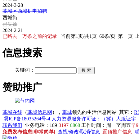
2024-3-28
藁城区西城机电招聘
西城街
已失效
2024-2-21
已略去一万条之前的记录
当前第1页/共1页 60条/页 第一页
信息搜索
关键词：
赞助推广
藁城在线
（
藁城信息网
），
藁城
领先的生活信息网站 其它：
R
冀ICP备18035264号-4 人力资源服务许可证：（冀）人服证字〔20
联系我们
业务电话：189-
3197
-
8868
工作时间：周一至周五
早9
免费发布信息[非常简单]
查找/修改/取消信息
置顶推广信息