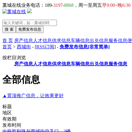
藁城在线业务电话：189-
3197
-
8868
，周一至周五
早9:00~晚6:30
首 页
房产信息
人才信息
供求信息
车辆信息
出兑信息
服务信息
便
首页
>
西城街
- [
RSS订阅
] -
免费发布信息[非常简单]
按栏目浏览
房产信息
人才信息
供求信息
车辆信息
出兑信息
服务信息
全部信息
▲置顶推广信息，让效果更好
标题
地区
有效期
发布时间
出租胜利路与西城街交叉口，3楼