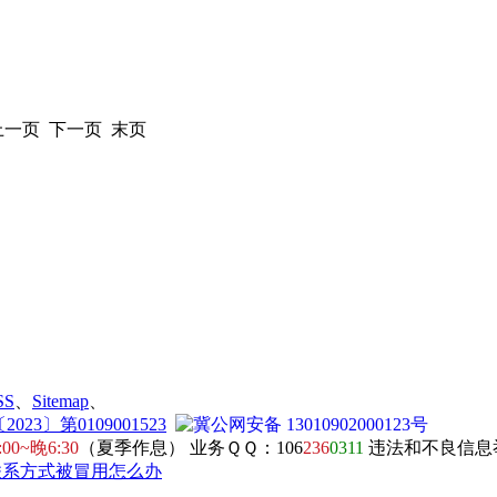
 上一页 下一页 末页
SS
、
Sitemap
、
23〕第0109001523
冀公网安备 13010902000123号
:00~晚6:30
（夏季作息） 业务ＱＱ：106
236
0311
违法和不良信息举报电
联系方式被冒用怎么办