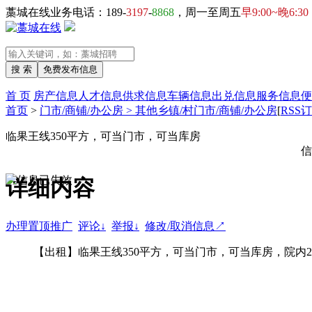
藁城在线业务电话：189-
3197
-
8868
，周一至周五
早9:00~晚6:30
首 页
房产信息
人才信息
供求信息
车辆信息
出兑信息
服务信息
便
首页
>
门市/商铺/办公房 > 其他乡镇/村门市/商铺/办公房
[
RSS
临果王线350平方，可当门市，可当库房
信
详细内容
办理置顶推广
评论↓
举报↓
修改/取消信息↗
【出租】临果王线350平方，可当门市，可当库房，院内