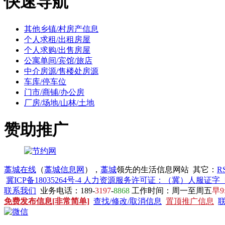
快速导航
其他乡镇/村房产信息
个人求租/出租房屋
个人求购/出售房屋
公寓单间/宾馆/旅店
中介房源/售楼处房源
车库/停车位
门市/商铺/办公房
厂房/场地/山林/土地
赞助推广
藁城在线
（
藁城信息网
），
藁城
领先的生活信息网站 其它：
R
冀ICP备18035264号-4 人力资源服务许可证：（冀）人服证字〔20
联系我们
业务电话：189-
3197
-
8868
工作时间：周一至周五
早9
免费发布信息[非常简单]
查找/修改/取消信息
置顶推广信息