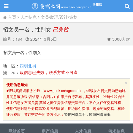
首页
人才信息
文员/助理/设计/策划
招文员一名，性别女
已失效
编号：
194
2024年3月5日
5000人次
招文员一名，性别女
地 区：
四明北街
提 示：
该信息已失效，联系方式不可查
×
使用信息须知
●请认真阅读服务协议（www.gcok.cn/agreemt），继续发布提交视为已知晓
并同意该协议 该信息（含图片）由用户自行发布，其真实性、准确性和合法
性由信息发布者负责 藁城之窗仅提供信息交流平台，不介入任何交易过程，
使用信息时请务必提高警惕 强烈建议：拒绝预付费用、选择见面交易、核验
证照资质、签订交易合同 警方提示：
警惕网络黑手，谨防网络诈骗
网站首页
房产信息
人才信息
供求信息