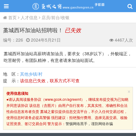
首页
人才信息
店员/前台/收银
藁城西环加油站招聘啦！
已失效
编号：
226
2024年5月21日
4467人次
藁城西环加油站高薪聘请加油员，要求女（38岁以下），外貌端正，
吃苦耐劳，有团队精神，有意者请来加油站面试。
地 区：
其他乡镇/村
提 示：
该信息已失效，联系方式不可查
×
使用信息须知
●请认真阅读服务协议（www.gcok.cn/agreemt），继续发布提交视为已知晓
并同意该协议 该信息（含图片）由用户自行发布，其真实性、准确性和合法
性由信息发布者负责 藁城之窗仅提供信息交流平台，不介入任何交易过程，
使用信息时请务必提高警惕 强烈建议：拒绝预付费用、选择见面交易、核验
证照资质、签订交易合同 警方提示：
警惕网络黑手，谨防网络诈骗