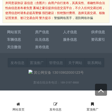
并同意该协议 该信息（含图片）由用户自行发布，其真实性、准确性和合法
性由信息发布者负责 藁城之窗仅提供信息交流平台，不介入任何交易过程，
使用信息时请务必提高警惕 强烈建议：拒绝预付费用、选择见面交易、核验
证照资质、签订交易合同 警方提示：
警惕网络黑手，谨防网络诈骗
网站首页
房产信息
人才信息
供求信息
车辆信息
出兑信息
服务信息
资讯索引
关注微信
发布信息
发布信息
置顶推广
管理信息
关于网站
联系网站
冀公网安备 13010902000123号
藁城在线业务电话：189-3197-8868
网站首页
发布信息
置顶推广