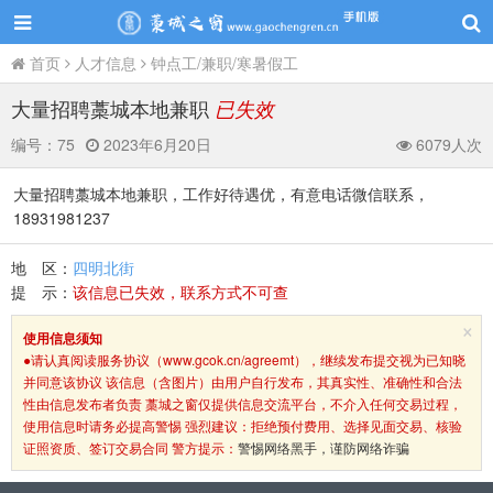
首页
人才信息
钟点工/兼职/寒暑假工
大量招聘藁城本地兼职
已失效
编号：
75
2023年6月20日
6079人次
大量招聘藁城本地兼职，工作好待遇优，有意电话微信联系，
18931981237
地 区：
四明北街
提 示：
该信息已失效，联系方式不可查
×
使用信息须知
●请认真阅读服务协议（www.gcok.cn/agreemt），继续发布提交视为已知晓
并同意该协议 该信息（含图片）由用户自行发布，其真实性、准确性和合法
性由信息发布者负责 藁城之窗仅提供信息交流平台，不介入任何交易过程，
使用信息时请务必提高警惕 强烈建议：拒绝预付费用、选择见面交易、核验
证照资质、签订交易合同 警方提示：
警惕网络黑手，谨防网络诈骗