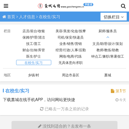
首页
人才信息
在校生/实习
切换栏目
栏目
店员/前台/收银
美容/美发/化妆/按摩
厨师/服务员
保姆/护理/清洁
司机/保安/快递员
技工/普工
业务/销售/营销
文员/助理/设计/策划
财会/出纳/库管
经营/行政/人事/后勤
教师/教练/助教
医生/护士
网络/电商/代练
钟点工/兼职/寒暑假工
在校生/实习
无具体意向求职
地区
乡镇/村
周边市县区
藁城
在校生/实习
1
第
节
下载藁城在线手机APP，访问网站更快捷
今天
已略去一万条之前的记录
没找到适合的？去发布一条