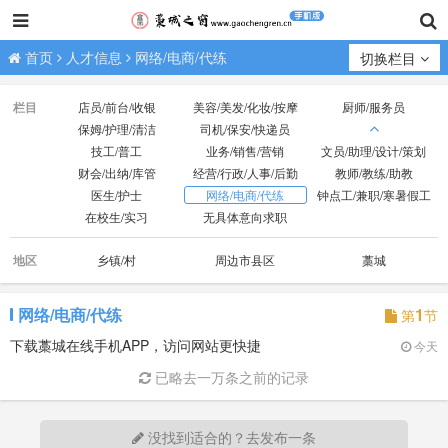
首页
人才信息
网络/电商/代练
切换栏目
栏目
店员/前台/收银
美容/美发/化妆/按摩
厨师/服务员
保姆/护理/清洁
司机/保安/快递员
技工/普工
业务/销售/营销
文员/助理/设计/策划
财会/出纳/库管
经营/行政/人事/后勤
教师/教练/助教
医生/护士
网络/电商/代练
钟点工/兼职/寒暑假工
在校生/实习
无具体意向求职
地区
乡镇/村
周边市县区
藁城
网络/电商/代练
1
第
节
下载藁城在线手机APP，访问网站更快捷
今天
已略去一万条之前的记录
没找到适合的？去发布一条