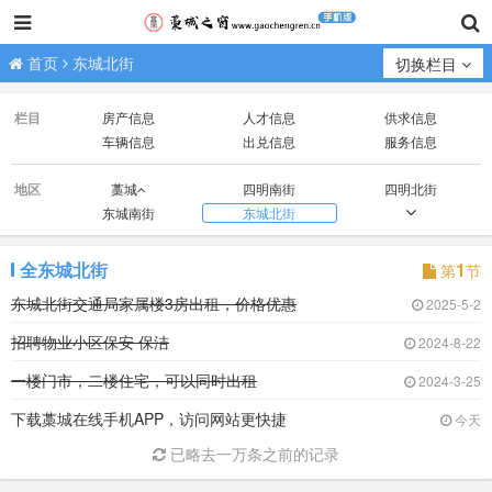
首页
东城北街
切换栏目
栏目
房产信息
人才信息
供求信息
车辆信息
出兑信息
服务信息
地区
藁城
四明南街
四明北街
东城南街
东城北街
昌盛南街
昌盛北街
西城街
新华街
廉西大街
廉东大街
全东城北街
1
第
节
东城北街交通局家属楼3房出租，价格优惠
2025-5-2
招聘物业小区保安 保洁
2024-8-22
一楼门市，二楼住宅，可以同时出租
2024-3-25
下载藁城在线手机APP，访问网站更快捷
今天
已略去一万条之前的记录