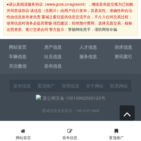
●请认真阅读服务协议（www.gcok.cn/agreemt），继续发布提交视为已知晓
并同意该协议 该信息（含图片）由用户自行发布，其真实性、准确性和合法
性由信息发布者负责 藁城之窗仅提供信息交流平台，不介入任何交易过程，
使用信息时请务必提高警惕 强烈建议：拒绝预付费用、选择见面交易、核验
证照资质、签订交易合同 警方提示：
警惕网络黑手，谨防网络诈骗
网站首页
房产信息
人才信息
供求信息
车辆信息
出兑信息
服务信息
资讯索引
关注微信
发布信息
发布信息
置顶推广
管理信息
关于网站
联系网站
冀公网安备 13010902000123号
藁城在线业务电话：189-3197-8868
网站首页
发布信息
置顶推广