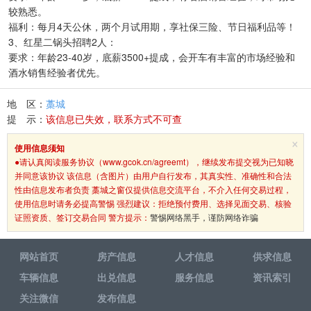
较熟悉。
福利：每月4天公休，两个月试用期，享社保三险、节日福利品等！
3、红星二锅头招聘2人：
要求：年龄23-40岁，底薪3500+提成，会开车有丰富的市场经验和
酒水销售经验者优先。
地 区：
藁城
提 示：
该信息已失效，联系方式不可查
×
使用信息须知
●请认真阅读服务协议（www.gcok.cn/agreemt），继续发布提交视为已知晓
并同意该协议 该信息（含图片）由用户自行发布，其真实性、准确性和合法
性由信息发布者负责 藁城之窗仅提供信息交流平台，不介入任何交易过程，
使用信息时请务必提高警惕 强烈建议：拒绝预付费用、选择见面交易、核验
证照资质、签订交易合同 警方提示：
警惕网络黑手，谨防网络诈骗
网站首页
房产信息
人才信息
供求信息
车辆信息
出兑信息
服务信息
资讯索引
关注微信
发布信息