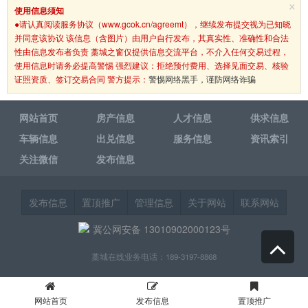
×
使用信息须知
●请认真阅读服务协议（www.gcok.cn/agreemt），继续发布提交视为已知晓
并同意该协议 该信息（含图片）由用户自行发布，其真实性、准确性和合法
性由信息发布者负责 藁城之窗仅提供信息交流平台，不介入任何交易过程，
使用信息时请务必提高警惕 强烈建议：拒绝预付费用、选择见面交易、核验
证照资质、签订交易合同 警方提示：
警惕网络黑手，谨防网络诈骗
网站首页
房产信息
人才信息
供求信息
车辆信息
出兑信息
服务信息
资讯索引
关注微信
发布信息
发布信息
置顶推广
管理信息
关于网站
联系网站
冀公网安备 13010902000123号
藁城在线业务电话：189-3197-8868
网站首页
发布信息
置顶推广