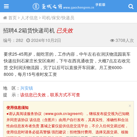
首页
人才信息
司机/保安/快递员
招聘4.2箱货快递司机
已失效
编号：
282
2024年10月2日
3708人次
要求25-45周岁，能吃苦的，工作内容，中午左右在润沃物流园装车
快递拉到石家庄长安区南村，下午在西兆通收货，大概7点左右收完
货 交到润沃物流园，完了以后可以直接开车回家。月工资6000-
8000，每月15号准时发工资
地 区：
兴安镇
提 示：
该信息已失效，联系方式不可查
×
使用信息须知
●请认真阅读服务协议（www.gcok.cn/agreemt），继续发布提交视为已知晓
并同意该协议 该信息（含图片）由用户自行发布，其真实性、准确性和合法
性由信息发布者负责 藁城之窗仅提供信息交流平台，不介入任何交易过程，
使用信息时请务必提高警惕 强烈建议：拒绝预付费用、选择见面交易、核验