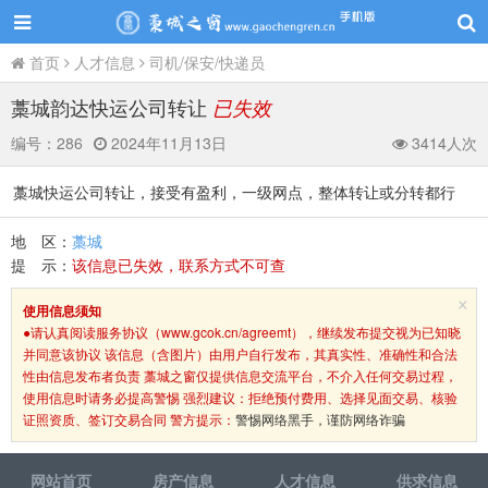
首页
人才信息
司机/保安/快递员
藁城韵达快运公司转让
已失效
编号：
286
2024年11月13日
3414人次
藁城快运公司转让，接受有盈利，一级网点，整体转让或分转都行
地 区：
藁城
提 示：
该信息已失效，联系方式不可查
×
使用信息须知
●请认真阅读服务协议（www.gcok.cn/agreemt），继续发布提交视为已知晓
并同意该协议 该信息（含图片）由用户自行发布，其真实性、准确性和合法
性由信息发布者负责 藁城之窗仅提供信息交流平台，不介入任何交易过程，
使用信息时请务必提高警惕 强烈建议：拒绝预付费用、选择见面交易、核验
证照资质、签订交易合同 警方提示：
警惕网络黑手，谨防网络诈骗
网站首页
房产信息
人才信息
供求信息