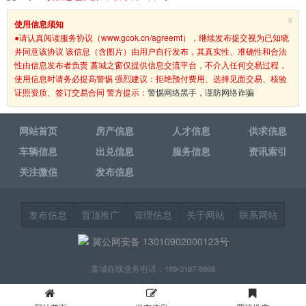
×
使用信息须知
●请认真阅读服务协议（www.gcok.cn/agreemt），继续发布提交视为已知晓
并同意该协议 该信息（含图片）由用户自行发布，其真实性、准确性和合法
性由信息发布者负责 藁城之窗仅提供信息交流平台，不介入任何交易过程，
使用信息时请务必提高警惕 强烈建议：拒绝预付费用、选择见面交易、核验
证照资质、签订交易合同 警方提示：
警惕网络黑手，谨防网络诈骗
网站首页
房产信息
人才信息
供求信息
车辆信息
出兑信息
服务信息
资讯索引
关注微信
发布信息
发布信息
置顶推广
管理信息
关于网站
联系网站
冀公网安备 13010902000123号
藁城在线业务电话：189-3197-8868