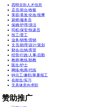
四明北街人才信息
店员/前台/收银
美容/美发/化妆/按摩
厨师/服务员
保姆/护理/清洁
司机/保安/快递员
技工/普工
业务/销售/营销
文员/助理/设计/策划
财会/出纳/库管
经营/行政/人事/后勤
教师/教练/助教
医生/护士
网络/电商/代练
钟点工/兼职/寒暑假工
在校生/实习
无具体意向求职
赞助推广