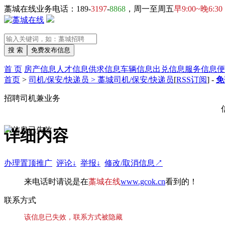
藁城在线业务电话：189-
3197
-
8868
，周一至周五
早9:00~晚6:30
首 页
房产信息
人才信息
供求信息
车辆信息
出兑信息
服务信息
便
首页
>
司机/保安/快递员 > 藁城司机/保安/快递员
[
RSS订阅
] -
免
招聘司机兼业务
详细内容
办理置顶推广
评论↓
举报↓
修改/取消信息↗
来电话时请说是在
藁城在线
www.gcok.cn
看到的！
联系方式
该信息已失效，联系方式被隐藏