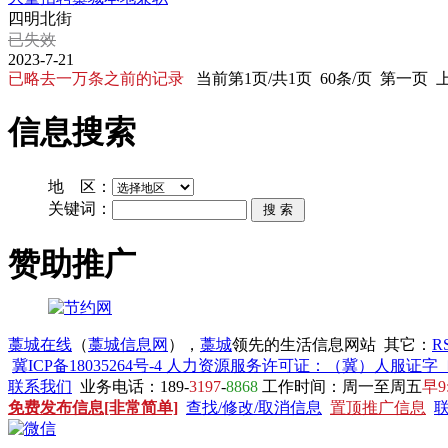
四明北街
已失效
2023-7-21
已略去一万条之前的记录
当前第1页/共1页 60条/页 第一页
信息搜索
地 区：
关键词：
赞助推广
藁城在线
（
藁城信息网
），
藁城
领先的生活信息网站 其它：
R
冀ICP备18035264号-4 人力资源服务许可证：（冀）人服证字〔20
联系我们
业务电话：189-
3197
-
8868
工作时间：周一至周五
早9
免费发布信息[非常简单]
查找/修改/取消信息
置顶推广信息