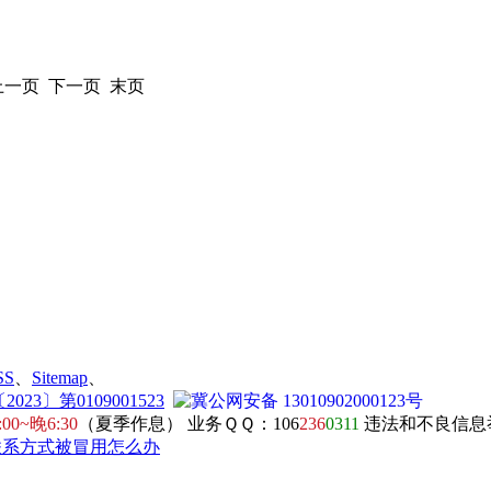
 上一页 下一页 末页
SS
、
Sitemap
、
23〕第0109001523
冀公网安备 13010902000123号
:00~晚6:30
（夏季作息） 业务ＱＱ：106
236
0311
违法和不良信息举报电
联系方式被冒用怎么办