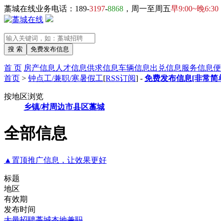
藁城在线业务电话：189-
3197
-
8868
，周一至周五
早9:00~晚6:30
首 页
房产信息
人才信息
供求信息
车辆信息
出兑信息
服务信息
便
首页
>
钟点工/兼职/寒暑假工
[
RSS订阅
] -
免费发布信息[非常简
按地区浏览
乡镇/村
周边市县区
藁城
全部信息
▲置顶推广信息，让效果更好
标题
地区
有效期
发布时间
大量招聘藁城本地兼职