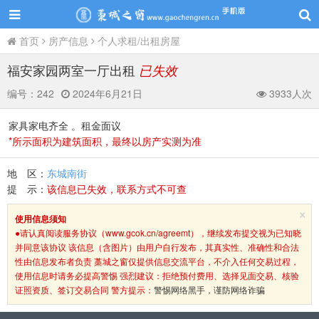
首页
房产信息
个人求租/出租房屋
福安家园两室一厅出租
已失效
编号：
242
2024年6月21日
3933人次
家具家电齐全 。租金面议
*所示面积为建筑面积，最终以房产实测为准
地 区：
东城南街
提 示：
该信息已失效，联系方式不可查
×
使用信息须知
●请认真阅读服务协议（www.gcok.cn/agreemt），继续发布提交视为已知晓
并同意该协议 该信息（含图片）由用户自行发布，其真实性、准确性和合法
性由信息发布者负责 藁城之窗仅提供信息交流平台，不介入任何交易过程，
使用信息时请务必提高警惕 强烈建议：拒绝预付费用、选择见面交易、核验
证照资质、签订交易合同 警方提示：
警惕网络黑手，谨防网络诈骗