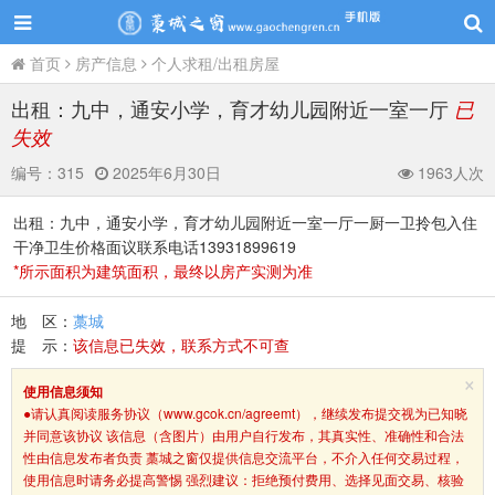
首页
房产信息
个人求租/出租房屋
出租：九中，通安小学，育才幼儿园附近一室一厅
已
失效
编号：
315
2025年6月30日
1963人次
出租：九中，通安小学，育才幼儿园附近一室一厅一厨一卫拎包入住
干净卫生价格面议联系电话13931899619
*所示面积为建筑面积，最终以房产实测为准
地 区：
藁城
提 示：
该信息已失效，联系方式不可查
×
使用信息须知
●请认真阅读服务协议（www.gcok.cn/agreemt），继续发布提交视为已知晓
并同意该协议 该信息（含图片）由用户自行发布，其真实性、准确性和合法
性由信息发布者负责 藁城之窗仅提供信息交流平台，不介入任何交易过程，
使用信息时请务必提高警惕 强烈建议：拒绝预付费用、选择见面交易、核验