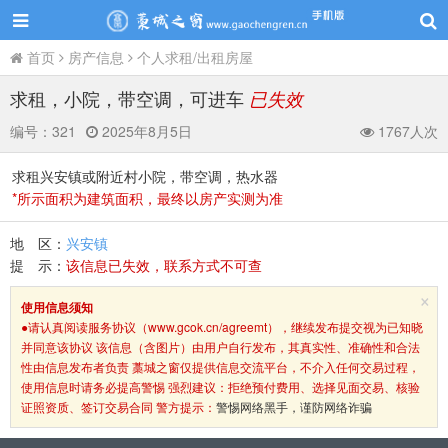
首页
房产信息
个人求租/出租房屋
求租，小院，带空调，可进车
已失效
编号：
321
2025年8月5日
1767人次
求租兴安镇或附近村小院，带空调，热水器
*所示面积为建筑面积，最终以房产实测为准
地 区：
兴安镇
提 示：
该信息已失效，联系方式不可查
×
使用信息须知
●请认真阅读服务协议（www.gcok.cn/agreemt），继续发布提交视为已知晓
并同意该协议 该信息（含图片）由用户自行发布，其真实性、准确性和合法
性由信息发布者负责 藁城之窗仅提供信息交流平台，不介入任何交易过程，
使用信息时请务必提高警惕 强烈建议：拒绝预付费用、选择见面交易、核验
证照资质、签订交易合同 警方提示：
警惕网络黑手，谨防网络诈骗