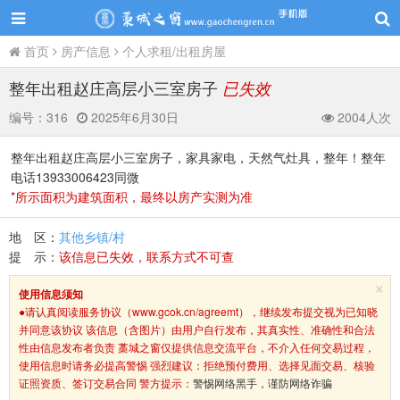
首页
房产信息
个人求租/出租房屋
整年出租赵庄高层小三室房子
已失效
编号：
316
2025年6月30日
2004人次
整年出租赵庄高层小三室房子，家具家电，天然气灶具，整年！整年
电话13933006423同微
*所示面积为建筑面积，最终以房产实测为准
地 区：
其他乡镇/村
提 示：
该信息已失效，联系方式不可查
×
使用信息须知
●请认真阅读服务协议（www.gcok.cn/agreemt），继续发布提交视为已知晓
并同意该协议 该信息（含图片）由用户自行发布，其真实性、准确性和合法
性由信息发布者负责 藁城之窗仅提供信息交流平台，不介入任何交易过程，
使用信息时请务必提高警惕 强烈建议：拒绝预付费用、选择见面交易、核验
证照资质、签订交易合同 警方提示：
警惕网络黑手，谨防网络诈骗